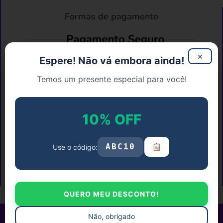
Formas de pagamento
×
Espere! Não vá embora ainda!
Temos um presente especial para você!
10% OFF
ABC10
Use o código:
QUERO MEU DESCONTO!
Loja - ABC Bem Criativo
Todos os direitos reservados2026
Não, obrigado