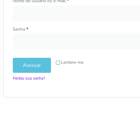
Nome de usuário ou e-mail
*
Senha
*
Lembre-me
Acessar
Perdeu sua senha?