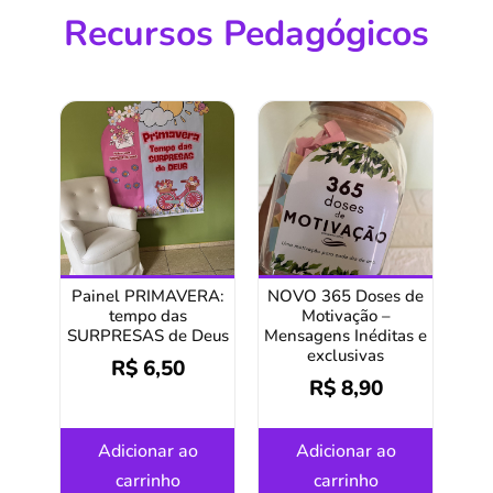
Recursos Pedagógicos
Painel PRIMAVERA:
NOVO 365 Doses de
tempo das
Motivação –
SURPRESAS de Deus
Mensagens Inéditas e
exclusivas
R$
6,50
R$
8,90
Adicionar ao
Adicionar ao
carrinho
carrinho