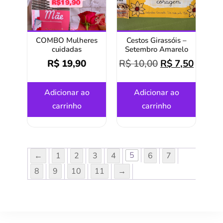
COMBO Mulheres
Cestos Girassóis –
cuidadas
Setembro Amarelo
R$
19,90
R$
10,00
R$
7,50
Adicionar ao
Adicionar ao
carrinho
carrinho
5
←
1
2
3
4
6
7
8
9
10
11
→