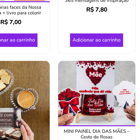
365 mensagens de inspiração
árias faces da Nossa
R$
7,80
+ livro para colorir
R$
7,00
onar ao carrinho
Adicionar ao carrinho
MINI PAINEL DIA DAS MÃES –
Cesto de Rosas