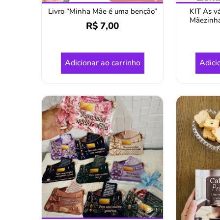
Livro “Minha Mãe é uma benção”
KIT As v
Mãezinha 
R$
7,00
Adicionar ao carrinho
Adici